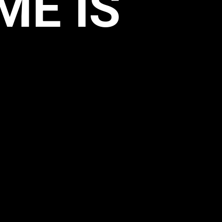
ME IS